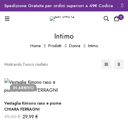
Spedizione Gratuita per ordini superiori a 49€ Codice
sconto primo ordine WELCOME10
1
Intimo
Home
Prodotti
Donna
Intimo
Mostrando l'unico risultato
IN ARRIVO
Vestaglia Kimono raso e piume
CHIARA FERRAGNI
99,00
€
29,99
€