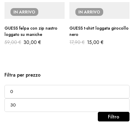
IN ARRIVO
IN ARRIVO
GUESS felpa con zip nastro
GUESS t-shirt loggata girocollo
loggato su maniche
nero
59,00
€
30,00
€
17,90
€
15,00
€
Filtra per prezzo
Filtro