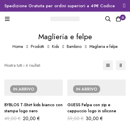
Spedizione Gratuita per ordini superiori a 49€ Codice
sconto primo ordine WELCOME10
0
Maglieria e felpe
Home
Prodotti
Kids
Bambino
Maglieria e felpe
Mostra tutti i 4 risultati
IN ARRIVO
IN ARRIVO
BYBLOS T-Shirt kids bianco con
GUESS Felpa con zip e
stampa logo nero
cappuccio logo in silicone
49,00
€
20,00
€
59,00
€
30,00
€