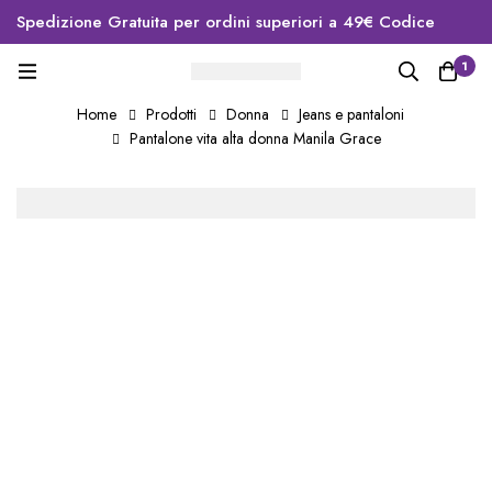
Spedizione Gratuita per ordini superiori a 49€ Codice
sconto primo ordine WELCOME10
1
Home
Prodotti
Donna
Jeans e pantaloni
Pantalone vita alta donna Manila Grace