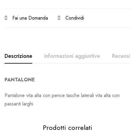
Fai una Domanda
Condividi
Descrizione
Informazioni aggiuntive
Recension
PANTALONE
Pantalone vita alta con pence tasche laterali vita alta con
passanti larghi
Prodotti correlati