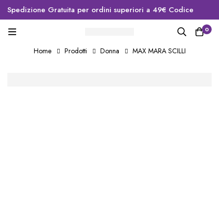
Spedizione Gratuita per ordini superiori a 49€ Codice
sconto primo ordine WELCOME10
0
Home
Prodotti
Donna
MAX MARA SCILLI