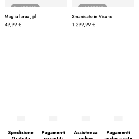
IN ARRIVO
IN ARRIVO
Maglia lurex Jijil
Smanicato in Visone
49,99
€
1.299,99
€
Spedizione
Pagamenti
Assistenza
Pagamenti
Gratuita
garantiti
online
anche a rate